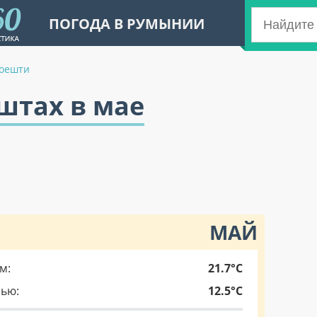
ПОГОДА В РУМЫНИИ
оешти
штах в мае
МАЙ
м:
21.7°C
чью:
12.5°C