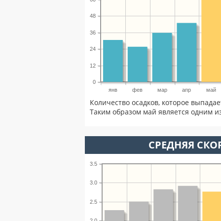
48
36
24
12
0
янв
фев
мар
апр
май
Количество осадков, которое выпадае
Таким образом май является одним из
СРЕДНЯЯ СКОР
3.5
3.0
2.5
2.0