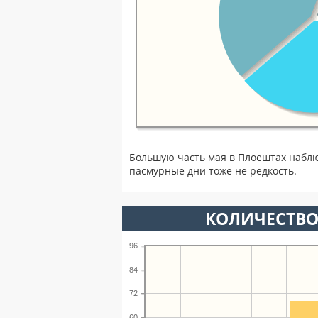
Большую часть мая в Плоештах набл
пасмурные дни тоже не редкость.
КОЛИЧЕСТВО
96
84
72
60