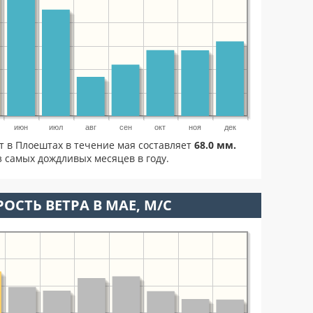
июн
июл
авг
сен
окт
ноя
дек
т в Плоештах в течение мая составляет
68.0 мм.
 самых дождливых месяцев в году.
ОСТЬ ВЕТРА В МАЕ, М/С