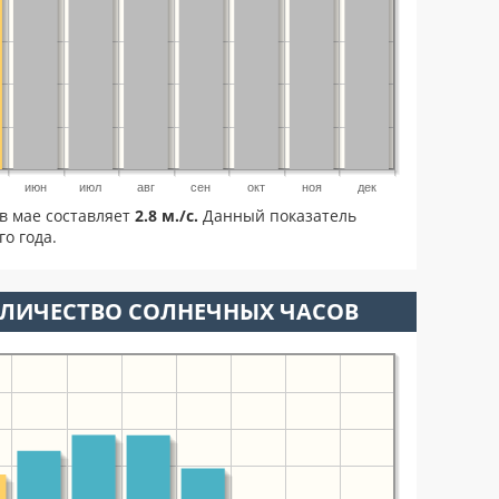
июн
июл
авг
сен
окт
ноя
дек
в мае составляет
2.8 м./с.
Данный показатель
о года.
ОЛИЧЕСТВО СОЛНЕЧНЫХ ЧАСОВ