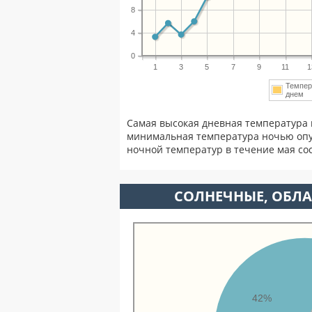
8
4
0
1
3
5
7
9
11
1
Темпер
днем
Самая высокая дневная температура 
минимальная температура ночью опу
ночной температур в течение мая с
CОЛНЕЧНЫЕ, ОБЛА
42%