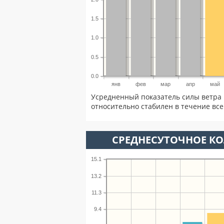
1.5
1.0
0.5
0.0
янв
фев
мар
апр
май
Усредненный показатель силы ветра 
относительно стабилен в течение всег
СРЕДНЕСУТОЧНОЕ К
15.1
13.2
11.3
9.4