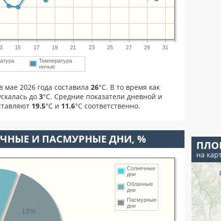
3
15
17
19
21
23
25
27
29
31
атура
Температура
ночью
в мае 2026 года составила
26
°С. В то время как
скалась до
3
°C. Средние показатели дневной и
оставляют
19.5
°С и
11.6
°С соответственно.
ЧНЫЕ И ПАСМУРНЫЕ ДНИ, %
ПЛО
на кар
Солнечные
дни
Облачные
дни
Пасмурные
дни
19%