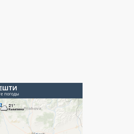
ЕШТИ
те погоды