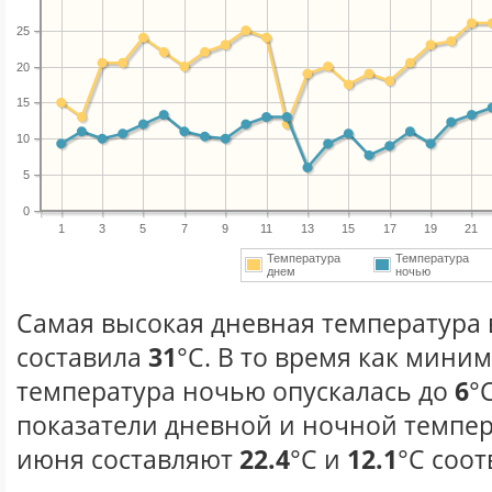
25
20
15
10
5
0
1
3
5
7
9
11
13
15
17
19
21
Температура
Температура
днем
ночью
Самая высокая дневная температура 
составила
31
°С. В то время как мини
температура ночью опускалась до
6
°
показатели дневной и ночной темпер
июня составляют
22.4
°С и
12.1
°С соот