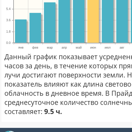
5.4
3.6
1.8
0.0
янв
фев
мар
апр
май
июн
июл
авг
Данный график показывает усреднен
часов за день, в течение которых п
лучи достигают поверхности земли. 
показатель влияют как длина световог
облачность в дневное время. В Прай
среднесуточное количество солнечны
составляет:
9.5 ч.