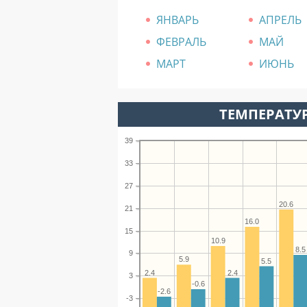
ЯНВАРЬ
АПРЕЛЬ
ФЕВРАЛЬ
МАЙ
МАРТ
ИЮНЬ
ТЕМПЕРАТУР
39
33
27
20.6
21
16.0
15
10.9
8.5
9
5.9
5.5
2.4
2.4
3
-0.6
-2.6
-3