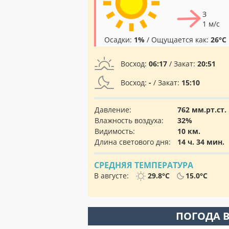
З
1 м/с
Осадки:
1%
/ Ощущается как:
26°C
Восход:
06:17
/ Закат:
20:51
Восход:
-
/ Закат:
15:10
Давление:
762 мм.рт.ст.
Влажность воздуха:
32%
Видимость:
10 км.
Длина светового дня:
14 ч. 34 мин.
СРЕДНЯЯ ТЕМПЕРАТУРА
В августе:
29.8°C
15.0°C
ПОГОДА В