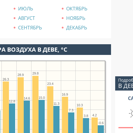
ИЮЛЬ
ОКТЯБРЬ
АВГУСТ
НОЯБРЬ
СЕНТЯБРЬ
ДЕКАБРЬ
А ВОЗДУХА В ДЕВЕ, °C
29.8
28.9
Подроб
26.3
В ДЕ
23.4
16.9
С
15.0
14.6
12.8
11.3
10.3
7.3
4.2
3.8
-0.6