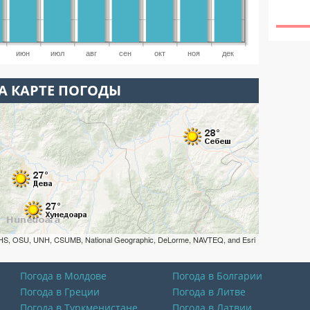
июн
июл
авг
сен
окт
ноя
дек
А КАРТЕ ПОГОДЫ
HS, OSU, UNH, CSUMB, National Geographic, DeLorme, NAVTEQ, and Esri
Погода в Молдове
Погода в Болгарии
Погода в Греции
Погода в Литве
Погода в Туркменистане
Погода в Латвии