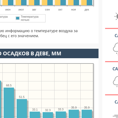
июн
июл
авг
сен
окт
ноя
дек
атура
Температура
ночью
ую информацию о температуре воздуха за
С
бец с его значением.
 ОСАДКОВ В ДЕВЕ, ММ
С
68.5
51.5
С
35.9
35.9
33.3
33.1
32.3