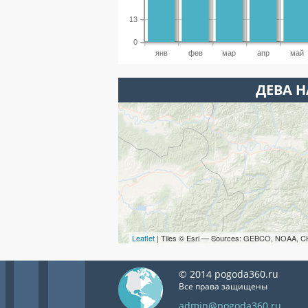
13
0
янв
фев
мар
апр
май
ДЕВА Н
Leaflet
| Tiles © Esri — Sources: GEBCO, NOAA, C
© 2014 pogoda360.ru
Все права защищены
admin@pogoda360.ru