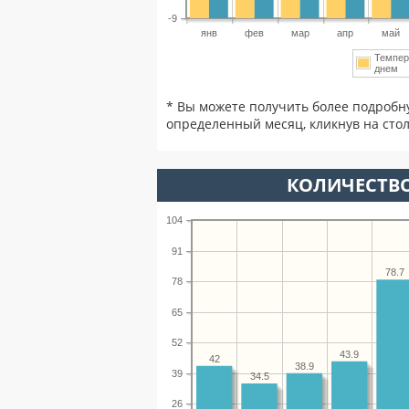
-9
янв
фев
мар
апр
май
Темпер
днем
* Вы можете получить более подробн
определенный месяц, кликнув на стол
КОЛИЧЕСТВО
104
91
78.7
78
65
52
43.9
42
38.9
39
34.5
26