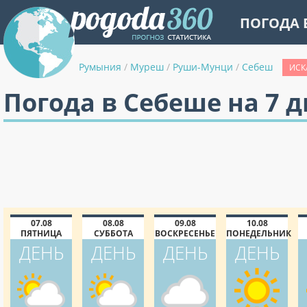
ПОГОДА 
Румыния
/
Муреш
/
Руши-Мунци
/
Себеш
ИСК
Погода в Себеше на 7 
07.08
08.08
09.08
10.08
ПЯТНИЦА
СУББОТА
ВОСКРЕСЕНЬЕ
ПОНЕДЕЛЬНИК
ДЕНЬ
ДЕНЬ
ДЕНЬ
ДЕНЬ