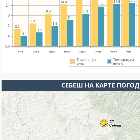
15.3
14.6
14.4
13.2
14
9.0
8.9
8
5.4
3.3
1.9
2
0.1
-1.9
-4.1
-4
-10
янв
фев
мар
апр
май
июн
июл
авг
Температура
Температура
днем
ночью
СЕБЕШ НА КАРТЕ ПОГО