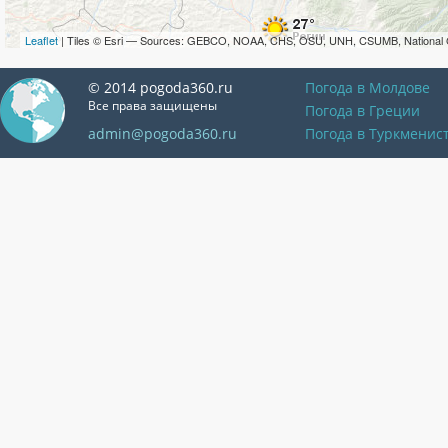
Leaflet
| Tiles © Esri — Sources: GEBCO, NOAA, CHS, OSU, UNH, CSUMB, National 
© 2014 pogoda360.ru
Погода в Молдове
Все права защищены
Погода в Греции
admin@pogoda360.ru
Погода в Туркменис