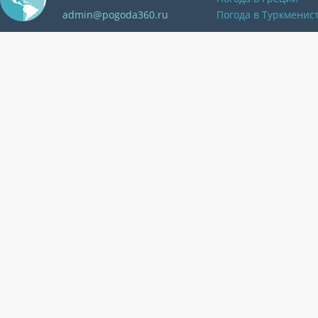
admin@pogoda360.ru
Погода в Туркменис