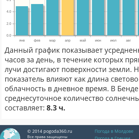
4.0
2.0
0.0
янв
фев
мар
апр
май
июн
июл
авг
Данный график показывает усреднен
часов за день, в течение которых п
лучи достигают поверхности земли. 
показатель влияют как длина световог
облачность в дневное время. В Бенде
среднесуточное количество солнечны
составляет:
8.3 ч.
© 2014 pogoda360.ru
Погода в Молдове
Все права защищены
Погода в Греции