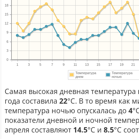
18
15
12
9
6
3
0
1
3
5
7
9
11
13
15
17
19
21
Температура
Температура
днем
ночью
Самая высокая дневная температура 
года составила
22
°С. В то время как
температура ночью опускалась до
4
°
показатели дневной и ночной темпер
апреля составляют
14.5
°С и
8.5
°С соо