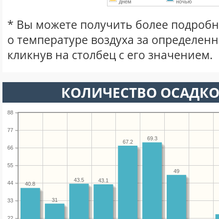
днем
ночью
* Вы можете получить более подро
о температуре воздуха за определен
кликнув на столбец с его значением.
КОЛИЧЕСТВО ОСАДКО
88
77
69.3
67.2
66
55
49
43.5
43.1
44
40.8
31
33
22