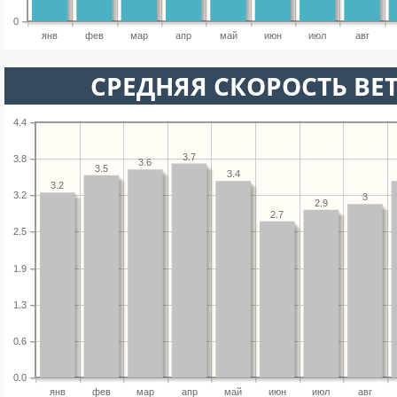
0
янв
фев
мар
апр
май
июн
июл
авг
СРЕДНЯЯ СКОРОСТЬ ВЕТ
4.4
3.7
3.8
3.6
3.5
3.4
3.2
3.2
3
2.9
2.7
2.5
1.9
1.3
0.6
0.0
янв
фев
мар
апр
май
июн
июл
авг