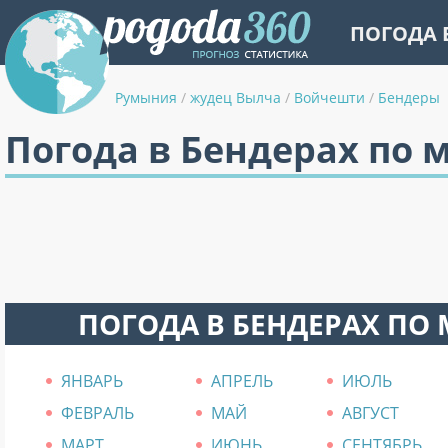
ПОГОДА 
Румыния
/
жудец Вылча
/
Войчешти
/
Бендеры
Погода в Бендерах по 
ПОГОДА В БЕНДЕРАХ ПО
ЯНВАРЬ
АПРЕЛЬ
ИЮЛЬ
ФЕВРАЛЬ
МАЙ
АВГУСТ
МАРТ
ИЮНЬ
СЕНТЯБРЬ