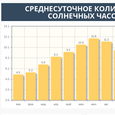
СРЕДНЕСУТОЧНОЕ КОЛ
СОЛНЕЧНЫХ ЧАС
14.1
11.8
12.1
11.2
10.6
10.1
9.2
8.3
8.1
6.8
6.1
5.3
4.9
4.0
2.0
0.0
янв
фев
мар
апр
май
июн
июл
авг