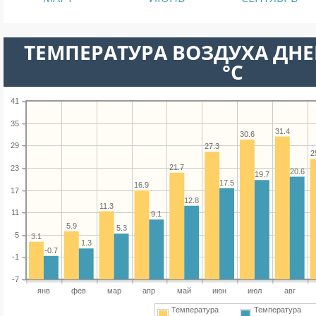
ТЕМПЕРАТУРА ВОЗДУХА ДНЕ
°C
41
35
31.4
30.6
29
27.3
2
21.7
23
20.6
19.7
17.5
16.9
17
12.8
11.3
11
9.1
5.9
5.3
5
3.1
1.3
-0.7
-1
-7
янв
фев
мар
апр
май
июн
июл
авг
Температура
Температура