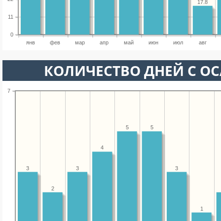
17.8
11
0
янв
фев
мар
апр
май
июн
июл
авг
КОЛИЧЕСТВО ДНЕЙ С О
7
5
5
4
3
3
3
2
1