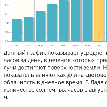
8.1
6.1
4.0
2.0
0.0
янв
фев
мар
апр
май
июн
июл
авг
Данный график показывает усреднен
часов за день, в течение которых п
лучи достигают поверхности земли. 
показатель влияют как длина световог
облачность в дневное время. В Ладе
количество солнечных часов в август
ч.