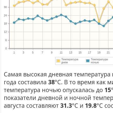
30
24
18
12
6
0
1
3
5
7
9
11
13
15
17
19
21
Температура
Температура
днем
ночью
Самая высокая дневная температура в
года составила
38
°С. В то время как
температура ночью опускалась до
15
показатели дневной и ночной темпер
августа составляют
31.3
°С и
19.8
°С со