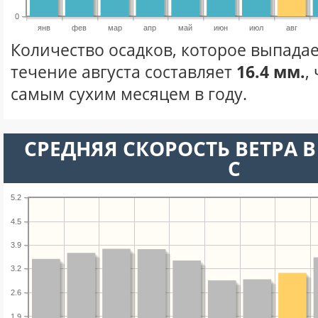
0
янв
фев
мар
апр
май
июн
июл
авг
Количество осадков, которое выпадае
течение августа составляет
16.4 мм.
,
самым сухим месяцем в году.
СРЕДНЯЯ СКОРОСТЬ ВЕТРА В 
С
5.2
4.5
3.9
3.2
2.6
1.9