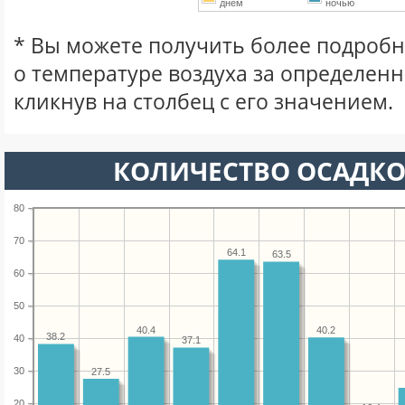
днем
ночью
* Вы можете получить более подро
о температуре воздуха за определен
кликнув на столбец с его значением.
КОЛИЧЕСТВО ОСАДКО
80
70
64.1
63.5
60
50
40.4
40.2
38.2
40
37.1
30
27.5
20