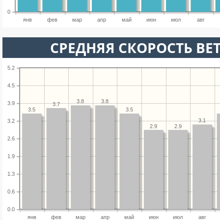
0
янв
фев
мар
апр
май
июн
июл
авг
СРЕДНЯЯ СКОРОСТЬ ВЕТ
5.2
4.5
3.8
3.8
3.9
3.7
3.5
3.5
3.1
3.2
2.9
2.9
2.6
1.9
1.3
0.6
0.0
янв
фев
мар
апр
май
июн
июл
авг