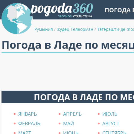
ПОГОДА 
Румыния
/
жудец Телеорман
/
Тэтэрэшти-де-Жо
Погода в Ладе по меся
ПОГОДА В ЛАДЕ ПО М
ЯНВАРЬ
АПРЕЛЬ
ИЮЛЬ
ФЕВРАЛЬ
МАЙ
АВГУСТ
МАРТ
ИЮНЬ
СЕНТЯБРЬ