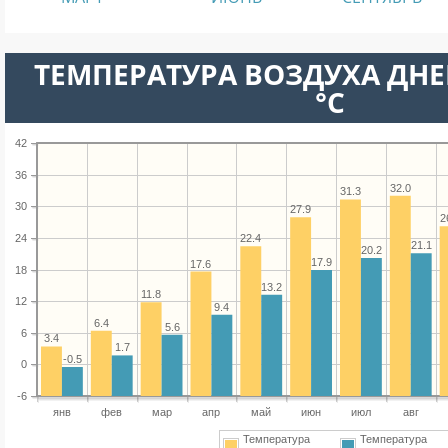
ТЕМПЕРАТУРА ВОЗДУХА ДНЕ
°C
42
36
32.0
31.3
30
27.9
2
24
22.4
21.1
20.2
17.9
17.6
18
13.2
11.8
12
9.4
6.4
5.6
6
3.4
1.7
-0.5
0
-6
янв
фев
мар
апр
май
июн
июл
авг
Температура
Температура