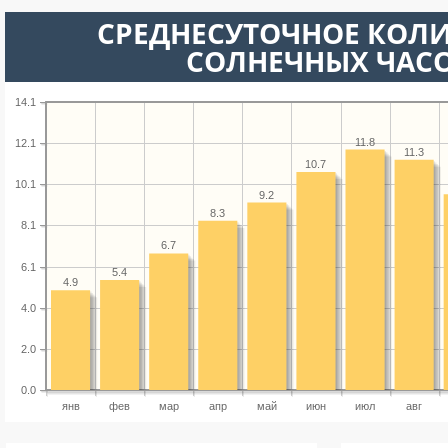
СРЕДНЕСУТОЧНОЕ КОЛ
СОЛНЕЧНЫХ ЧАС
14.1
11.8
12.1
11.3
10.7
10.1
9.2
8.3
8.1
6.7
6.1
5.4
4.9
4.0
2.0
0.0
янв
фев
мар
апр
май
июн
июл
авг