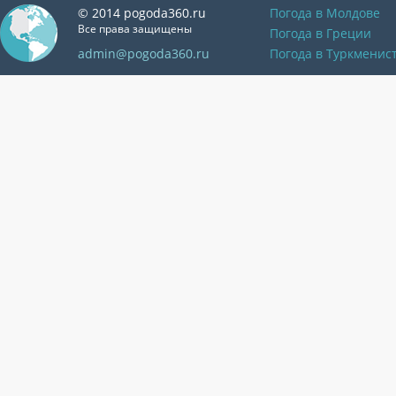
© 2014 pogoda360.ru
Погода в Молдове
Все права защищены
Погода в Греции
admin@pogoda360.ru
Погода в Туркменис