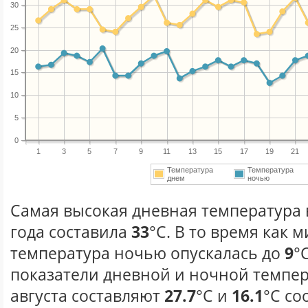
30
25
20
15
10
5
0
1
3
5
7
9
11
13
15
17
19
21
Температура
Температура
днем
ночью
Самая высокая дневная температура в
года составила
33
°С. В то время как
температура ночью опускалась до
9
°
показатели дневной и ночной темпер
августа составляют
27.7
°С и
16.1
°С со