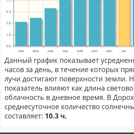
7.1
5.4
3.6
1.8
0.0
янв
фев
мар
апр
май
июн
июл
авг
Данный график показывает усреднен
часов за день, в течение которых п
лучи достигают поверхности земли. 
показатель влияют как длина световог
облачность в дневное время. В Доро
среднесуточное количество солнечных
составляет:
10.3 ч.