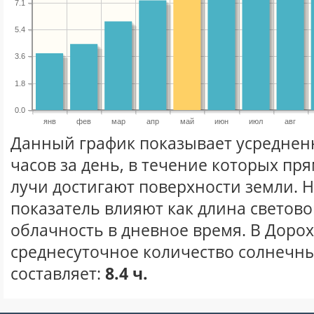
7.1
5.4
3.6
1.8
0.0
янв
фев
мар
апр
май
июн
июл
авг
Данный график показывает усреднен
часов за день, в течение которых п
лучи достигают поверхности земли. 
показатель влияют как длина световог
облачность в дневное время. В Доро
среднесуточное количество солнечны
составляет:
8.4 ч.