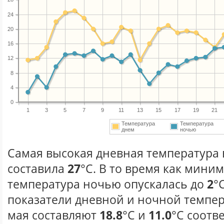
24
20
16
12
8
4
0
1
3
5
7
9
11
13
15
17
19
21
Температура
Температура
днем
ночью
Самая высокая дневная температура в
составила
27
°С. В то время как мини
температура ночью опускалась до
2
°
показатели дневной и ночной темпер
мая составляют
18.8
°С и
11.0
°С соотв